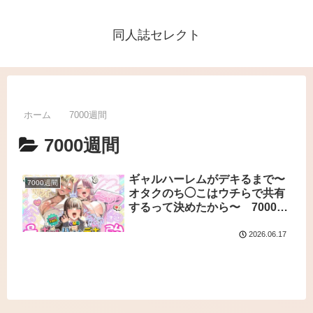
同人誌セレクト
ホーム
7000週間
7000週間
ギャルハーレムがデキるまで〜
7000週間
オタクのち◯こはウチらで共有
するって決めたから〜 7000週
間
2026.06.17