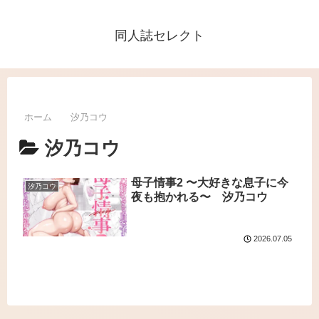
同人誌セレクト
ホーム
汐乃コウ
汐乃コウ
母子情事2 〜大好きな息子に今
汐乃コウ
夜も抱かれる〜 汐乃コウ
2026.07.05